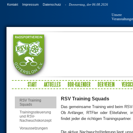
Kontakt
Impressum
Datenschutz
- Donnerstag, der 06.08.2026
Unsere
Veranstaltunge
START
AKTUELLES
BDR-KALENDER
DER VEREIN
VERSIC
RSV Training Squads
RSV Training
Squads
Das gemeinsame Training wird beim RSV-G
Trainingssteuerung
Ob Anfänger, RTFler oder Elitefahrer, 
und RSV-
findet jeder die richtigen Trainingspartner.
Nachwuchskonzept
Voraussetzungen
Die aktive Nachwuchsförderung liegt uns